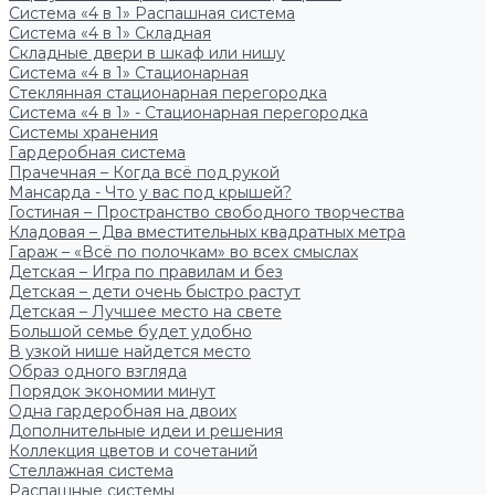
Система «4 в 1» Распашная система
Система «4 в 1» Складная
Складные двери в шкаф или нишу
Система «4 в 1» Стационарная
Стеклянная стационарная перегородка
Система «4 в 1» - Стационарная перегородка
Системы хранения
Гардеробная система
Прачечная – Когда всё под рукой
Мансарда - Что у вас под крышей?
Гостиная – Пространство свободного творчества
Кладовая – Два вместительных квадратных метра
Гараж – «Всё по полочкам» во всех смыслах
Детская – Игра по правилам и без
Детская – дети очень быстро растут
Детская – Лучшее место на свете
Большой семье будет удобно
В узкой нише найдется место
Образ одного взгляда
Порядок экономии минут
Одна гардеробная на двоих
Дополнительные идеи и решения
Коллекция цветов и сочетаний
Стеллажная система
Распашные системы