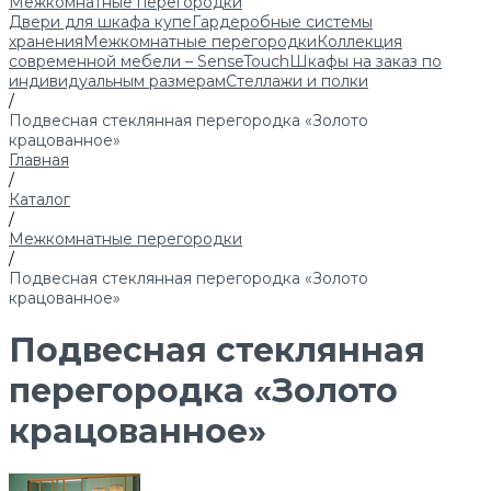
Межкомнатные перегородки
Двери для шкафа купе
Гардеробные системы
хранения
Межкомнатные перегородки
Коллекция
современной мебели – SenseTouch
Шкафы на заказ по
индивидуальным размерам
Стеллажи и полки
/
Подвесная стеклянная перегородка «Золото
крацованное»
Главная
/
Каталог
/
Межкомнатные перегородки
/
Подвесная стеклянная перегородка «Золото
крацованное»
Подвесная стеклянная
перегородка «Золото
крацованное»