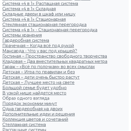
Система «4 в 1» Распашная система
Система «4 в 1» Складная
Складные двери в шкаф или нишу
Система «4 в 1» Стационарная
Стеклянная стационарная перегородка
Система «4 в 1» - Стационарная перегородка
Системы хранения
Гардеробная система
Прачечная – Когда всё под рукой
Мансарда - Что у вас под крышей?
Гостиная – Пространство свободного творчества
Кладовая – Два вместительных квадратных метра
Гараж – «Всё по полочкам» во всех смыслах
Детская – Игра по правилам и без
Детская – дети очень быстро растут
Детская – Лучшее место на свете
Большой семье будет удобно
В узкой нише найдется место
Образ одного взгляда
Порядок экономии минут
Одна гардеробная на двоих
Дополнительные идеи и решения
Коллекция цветов и сочетаний
Стеллажная система
Распашные системы