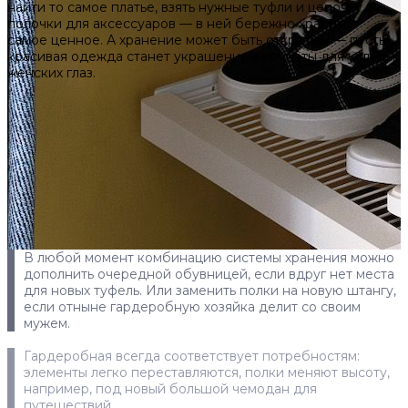
найти то самое платье, взять нужные туфли и цепочку из
полочки для аксессуаров — в ней бережно хранится
самое ценное. А хранение может быть открытым — пусть
красивая одежда станет украшением комнаты для услады
женских глаз.
В любой момент комбинацию системы хранения можно
дополнить очередной обувницей, если вдруг нет места
для новых туфель. Или заменить полки на новую штангу,
если отныне гардеробную хозяйка делит со своим
мужем.
Гардеробная всегда соответствует потребностям:
элементы легко переставляются, полки меняют высоту,
например, под новый большой чемодан для
путешествий.