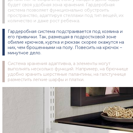
будет своя удобная зона хранения. Гардеробная
система позволяет функционально обустроить
пространство, адаптируя стеллажи под тип вещей, их
количество и даже рост ребенка.
Гардеробная система подстраивается под хозяина и
его привычки. Так, размещая в подростковой зоне
обилие крючков, куртка и рюкзак скорее окажутся на
них, чем брошенными на полу. Повесить на крючок –
минутное дело.
Система хранения адаптивна, а элементы могут
выполнять несколько функций. Например, на брючнице
удобно хранить шерстяные палантины, на галстучнице
разместить легкие шарфы и платки.