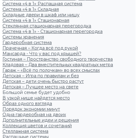
Система «4 в 1» Распашная система
Система «4 в 1» Складная
Складные двери в шкаф или нишу
Система «4 в 1» Стационарная
Стеклянная стационарная перегородка
Система «4 в 1» - Стационарная перегородка
Системы хранения
Гардеробная система
Прачечная – Когда всё под рукой
Мансарда - Что у вас под крышей?
Гостиная – Пространство свободного творчества
Кладовая – Два вместительных квадратных метра
Гараж – «Всё по полочкам» во всех смыслах
Детская – Игра по правилам и без
Детская – дети очень быстро растут
Детская – Лучшее место на свете
Большой семье будет удобно
В узкой нише найдется место
Образ одного взгляда
Порядок экономии минут
Одна гардеробная на двоих
Дополнительные идеи и решения
Коллекция цветов и сочетаний
Стеллажная система
Распашные системы