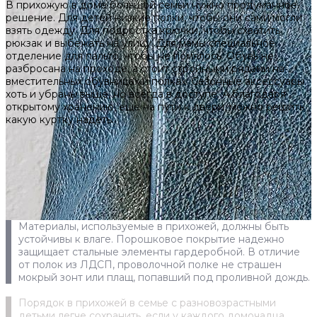
В прихожую в доме большой семьи нужно продуманное
решение. Для детей низкие полки, чтобы они сами могли
взять одежду. Для подростка крючки, чтобы схватить
рюкзак и выбежать на улицу. Для мамы специальное
отделение для пальто, чтобы не помялось. Обувь не
разбросана на проходе, а стоит стройными рядами на
вместительных обувницах и полках. Сезонные аксессуары
хоть и убраны выше, но всегда в доступе. А благодаря
открытому хранению, ещё на пути к двери, можно решить
какую куртку надеть.
Материалы, используемые в прихожей, должны быть
устойчивы к влаге. Порошковое покрытие надежно
защищает стальные элементы гардеробной. В отличие
от полок из ЛДСП, проволочной полке не страшен
мокрый зонт или плащ, попавший под проливной дождь.
Порядок в прихожей в семье с разновозрастными
детьми легче сохранить, если у каждого домочадца