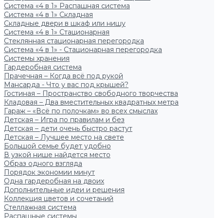
Система «4 в 1» Распашная система
Система «4 в 1» Складная
Складные двери в шкаф или нишу
Система «4 в 1» Стационарная
Стеклянная стационарная перегородка
Система «4 в 1» - Стационарная перегородка
Системы хранения
Гардеробная система
Прачечная – Когда всё под рукой
Мансарда - Что у вас под крышей?
Гостиная – Пространство свободного творчества
Кладовая – Два вместительных квадратных метра
Гараж – «Всё по полочкам» во всех смыслах
Детская – Игра по правилам и без
Детская – дети очень быстро растут
Детская – Лучшее место на свете
Большой семье будет удобно
В узкой нише найдется место
Образ одного взгляда
Порядок экономии минут
Одна гардеробная на двоих
Дополнительные идеи и решения
Коллекция цветов и сочетаний
Стеллажная система
Распашные системы