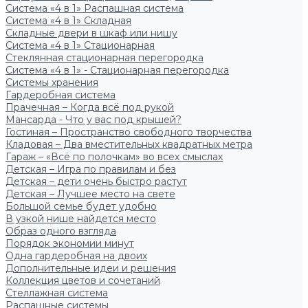
Система «4 в 1» Распашная система
Система «4 в 1» Складная
Складные двери в шкаф или нишу
Система «4 в 1» Стационарная
Стеклянная стационарная перегородка
Система «4 в 1» - Стационарная перегородка
Системы хранения
Гардеробная система
Прачечная – Когда всё под рукой
Мансарда - Что у вас под крышей?
Гостиная – Пространство свободного творчества
Кладовая – Два вместительных квадратных метра
Гараж – «Всё по полочкам» во всех смыслах
Детская – Игра по правилам и без
Детская – дети очень быстро растут
Детская – Лучшее место на свете
Большой семье будет удобно
В узкой нише найдется место
Образ одного взгляда
Порядок экономии минут
Одна гардеробная на двоих
Дополнительные идеи и решения
Коллекция цветов и сочетаний
Стеллажная система
Распашные системы