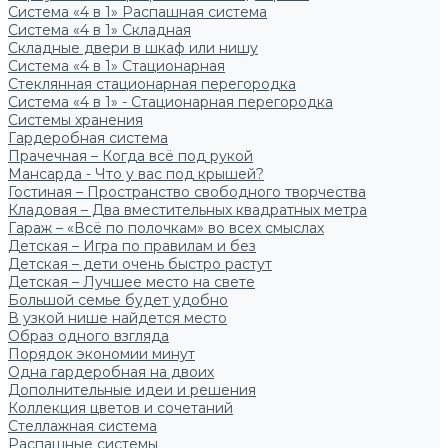
Система «4 в 1» Распашная система
Система «4 в 1» Складная
Складные двери в шкаф или нишу
Система «4 в 1» Стационарная
Стеклянная стационарная перегородка
Система «4 в 1» - Стационарная перегородка
Системы хранения
Гардеробная система
Прачечная – Когда всё под рукой
Мансарда - Что у вас под крышей?
Гостиная – Пространство свободного творчества
Кладовая – Два вместительных квадратных метра
Гараж – «Всё по полочкам» во всех смыслах
Детская – Игра по правилам и без
Детская – дети очень быстро растут
Детская – Лучшее место на свете
Большой семье будет удобно
В узкой нише найдется место
Образ одного взгляда
Порядок экономии минут
Одна гардеробная на двоих
Дополнительные идеи и решения
Коллекция цветов и сочетаний
Стеллажная система
Распашные системы