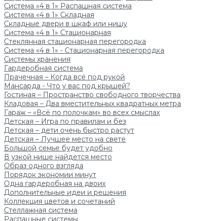
Система «4 в 1» Распашная система
Система «4 в 1» Складная
Складные двери в шкаф или нишу
Система «4 в 1» Стационарная
Стеклянная стационарная перегородка
Система «4 в 1» - Стационарная перегородка
Системы хранения
Гардеробная система
Прачечная – Когда всё под рукой
Мансарда - Что у вас под крышей?
Гостиная – Пространство свободного творчества
Кладовая – Два вместительных квадратных метра
Гараж – «Всё по полочкам» во всех смыслах
Детская – Игра по правилам и без
Детская – дети очень быстро растут
Детская – Лучшее место на свете
Большой семье будет удобно
В узкой нише найдется место
Образ одного взгляда
Порядок экономии минут
Одна гардеробная на двоих
Дополнительные идеи и решения
Коллекция цветов и сочетаний
Стеллажная система
Распашные системы