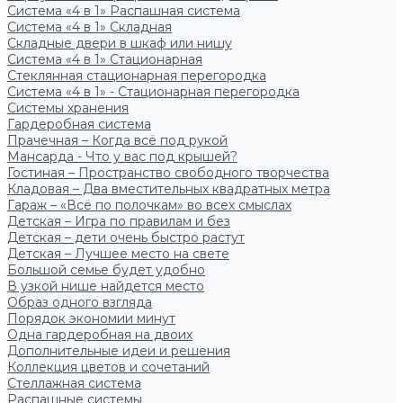
Система «4 в 1» Распашная система
Система «4 в 1» Складная
Складные двери в шкаф или нишу
Система «4 в 1» Стационарная
Стеклянная стационарная перегородка
Система «4 в 1» - Стационарная перегородка
Системы хранения
Гардеробная система
Прачечная – Когда всё под рукой
Мансарда - Что у вас под крышей?
Гостиная – Пространство свободного творчества
Кладовая – Два вместительных квадратных метра
Гараж – «Всё по полочкам» во всех смыслах
Детская – Игра по правилам и без
Детская – дети очень быстро растут
Детская – Лучшее место на свете
Большой семье будет удобно
В узкой нише найдется место
Образ одного взгляда
Порядок экономии минут
Одна гардеробная на двоих
Дополнительные идеи и решения
Коллекция цветов и сочетаний
Стеллажная система
Распашные системы