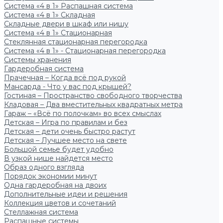
Система «4 в 1» Распашная система
Система «4 в 1» Складная
Складные двери в шкаф или нишу
Система «4 в 1» Стационарная
Стеклянная стационарная перегородка
Система «4 в 1» - Стационарная перегородка
Системы хранения
Гардеробная система
Прачечная – Когда всё под рукой
Мансарда - Что у вас под крышей?
Гостиная – Пространство свободного творчества
Кладовая – Два вместительных квадратных метра
Гараж – «Всё по полочкам» во всех смыслах
Детская – Игра по правилам и без
Детская – дети очень быстро растут
Детская – Лучшее место на свете
Большой семье будет удобно
В узкой нише найдется место
Образ одного взгляда
Порядок экономии минут
Одна гардеробная на двоих
Дополнительные идеи и решения
Коллекция цветов и сочетаний
Стеллажная система
Распашные системы