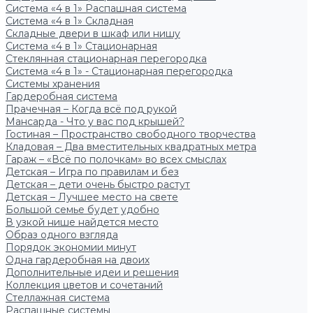
Система «4 в 1» Распашная система
Система «4 в 1» Складная
Складные двери в шкаф или нишу
Система «4 в 1» Стационарная
Стеклянная стационарная перегородка
Система «4 в 1» - Стационарная перегородка
Системы хранения
Гардеробная система
Прачечная – Когда всё под рукой
Мансарда - Что у вас под крышей?
Гостиная – Пространство свободного творчества
Кладовая – Два вместительных квадратных метра
Гараж – «Всё по полочкам» во всех смыслах
Детская – Игра по правилам и без
Детская – дети очень быстро растут
Детская – Лучшее место на свете
Большой семье будет удобно
В узкой нише найдется место
Образ одного взгляда
Порядок экономии минут
Одна гардеробная на двоих
Дополнительные идеи и решения
Коллекция цветов и сочетаний
Стеллажная система
Распашные системы